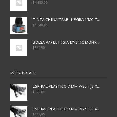
$
4.185,50
TINTA CHINA TRABI NEGRA 15CC TR3460
$
1.648,90
BOLSA PAPEL FTSIA MYSTIC MONKEY 14/08/20
$
544,50
MÁS VENDIDOS
ESPIRAL PLASTICO 7 MM P/25 HJS X50x3000
$
100,04
ESPIRAL PLASTICO 9 MM P/75 HJS X50X2400
$
143,86