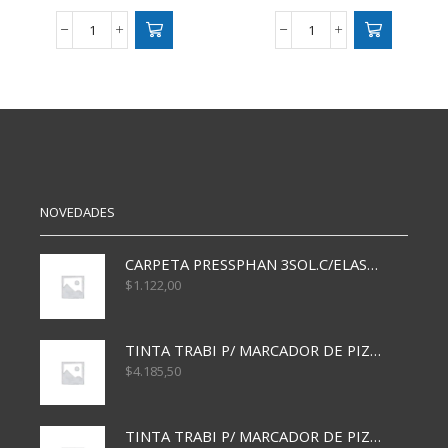
PORTATACO
PORTALAPIZ
LIGGO
D/ESCRITORIO
CALENDARIO
ALAMBRE
NEGRO
PLATA/NEGRO
PLAST
cantidad
cantidad
NOVEDADES
CARPETA PRESSPHAN 3SOL.C/ELAST MARRON A4 P01A
$
1.122,00
TINTA TRABI P/ MARCADOR DE PIZARRA x30ml AZUL
$
4.185,50
TINTA TRABI P/ MARCADOR DE PIZARRA x30ml ROJO