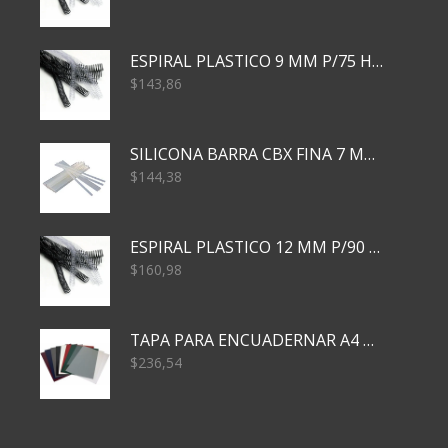
ESPIRAL PLASTICO 9 MM P/75 HJS X50X2400
$
143,86
SILICONA BARRA CBX FINA 7 MM 28 CM
$
144,38
ESPIRAL PLASTICO 12 MM P/90 HJS X50X1500
$
160,98
TAPA PARA ENCUADERNAR A4 TRANSP x50x500
$
236,54