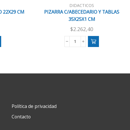
DIDACTICOS
O 22X29 CM
PIZARRA C/ABECEDARIO Y TABLAS
35X25X1 CM
$
2.262,40
PIZARRA
C/ABECEDARIO
Y
TABLAS
35X25X1
CM
cantidad
Política de privacidad
Contacto