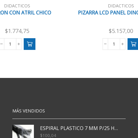
DIDACTICOS
DIDACTICOS
RON CON ATRIL CHICO
PIZARRA LCD PANEL DIN
$
1.774,75
$
5.157,00
PIZARRON
PIZARRA
CON
LCD
ATRIL
PANEL
CHICO
DINO
cantidad
22X29
CM
cantidad
MÁS VENDIDOS
ESPIRAL PLASTICO 7 MM P/25 HJS X50x3000
$
100,04