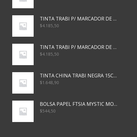
TINTA TRABI P/ MARCADOR DE PIZARRA x30ml AZUL
$
4.185,50
TINTA TRABI P/ MARCADOR DE PIZARRA x30ml ROJO
$
4.185,50
TINTA CHINA TRABI NEGRA 15CC TR3460
$
1.648,90
BOLSA PAPEL FTSIA MYSTIC MONKEY 14/08/20
$
544,50