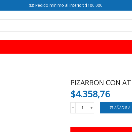
Pedido mínimo al interior: $100.000
SEARCH
INPUT
PIZARRON CON AT
$
4.358,76
AÑADIR A
PIZARRON
CON
ATRIL
GRANDE