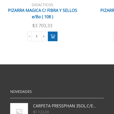
DIDACTICOS
PIZARRA MAGICA C/ FIBRA Y SELLOS
PIZAR
e/Bo ( 108 )
$
3.703,33
PIZARRA
MAGICA
C/
FIBRA
Y
SELLOS
e/Bo
(
108
)
NOVEDADES
cantidad
CARPETA PRESSPHAN 3SOL.C/ELAST MARRON A4 P01A
$
1.122,00