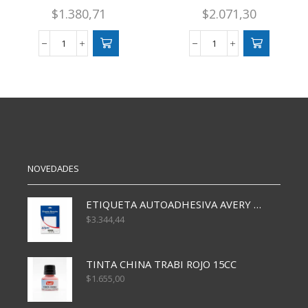
$
1.380,71
$
2.071,30
PLASTILINA
PLASTILINA
SKYCOLOR
PLAYCOLOR
X
CJ
6
X10
SURTIDO
BARRA
FLUO
SURTIDO
cantidad
cantidad
NOVEDADES
ETIQUETA AUTOADHESIVA AVERY 3026 30H 20 X 70
$
3.344,44
TINTA CHINA TRABI ROJO 15CC
$
1.655,00