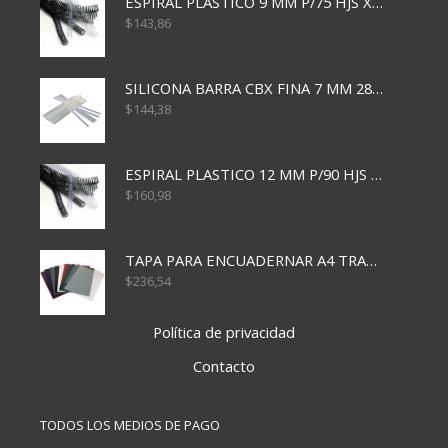
ESPIRAL PLASTICO 9 MM P/75 HJS X50X2400
$
143,86
SILICONA BARRA CBX FINA 7 MM 28 CM
$
144,38
ESPIRAL PLASTICO 12 MM P/90 HJS X50X1500
$
160,98
TAPA PARA ENCUADERNAR A4 TRANSP x50x500
$
236,54
Política de privacidad
Contacto
TODOS LOS MEDIOS DE PAGO