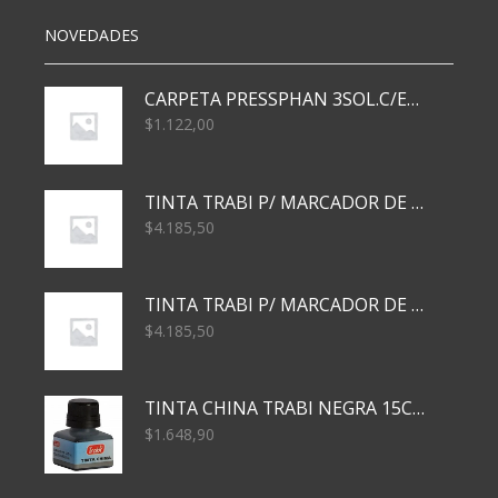
NOVEDADES
CARPETA PRESSPHAN 3SOL.C/ELAST MARRON A4 P01A
$
1.122,00
TINTA TRABI P/ MARCADOR DE PIZARRA x30ml AZUL
$
4.185,50
TINTA TRABI P/ MARCADOR DE PIZARRA x30ml ROJO
$
4.185,50
TINTA CHINA TRABI NEGRA 15CC TR3460
$
1.648,90