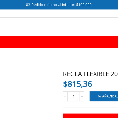
Pedido mínimo al interior: $100.000
SEARCH
INPUT
REGLA FLEXIBLE 2
$
815,36
AÑADIR A
REGLA
FLEXIBLE
20
CM