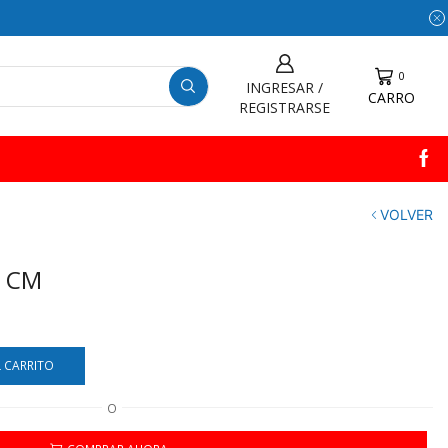
0
INGRESAR /
CARRO
REGISTRARSE
VOLVER
0 CM
L CARRITO
O