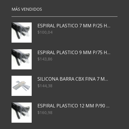
MÁS VENDIDOS
ESPIRAL PLASTICO 7 MM P/25 HJS X50x3000
$
100,04
ESPIRAL PLASTICO 9 MM P/75 HJS X50X2400
$
143,86
SILICONA BARRA CBX FINA 7 MM 28 CM
$
144,38
ESPIRAL PLASTICO 12 MM P/90 HJS X50X1500
$
160,98