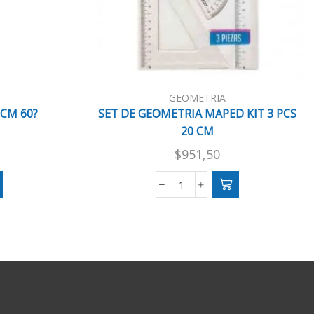
GEOMETRIA
CM 60?
SET DE GEOMETRIA MAPED KIT 3 PCS
20 CM
$
951,50
SET
DE
GEOMETRIA
MAPED
KIT
3
PCS
20
CM