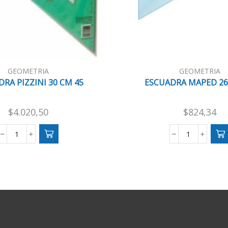
GEOMETRIA
GEOMETRIA
RA PIZZINI 30 CM 45
ESCUADRA MAPED 26
$
4.020,50
$
824,34
ESCUADRA
ESCUADRA
PIZZINI
MAPED
30
26CM
CM
60?
45
cantidad
cantidad