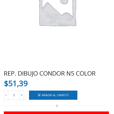
REP. DIBUJO CONDOR N5 COLOR
$
51,39
AÑADIR AL CARRITO
REP.
DIBUJO
O
CONDOR
N5