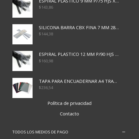
ESPIRAL PLASTICO 9 MM P/75 HJS X50X2400
$
143,86
SILICONA BARRA CBX FINA 7 MM 28 CM
$
144,38
ESPIRAL PLASTICO 12 MM P/90 HJS X50X1500
$
160,98
TAPA PARA ENCUADERNAR A4 TRANSP x50x500
$
236,54
Política de privacidad
Contacto
TODOS LOS MEDIOS DE PAGO