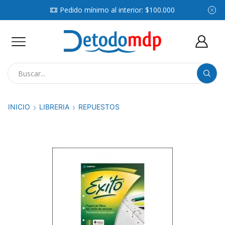
Pedido mínimo al interior: $100.000
Search
input
INICIO
LIBRERIA
REPUESTOS