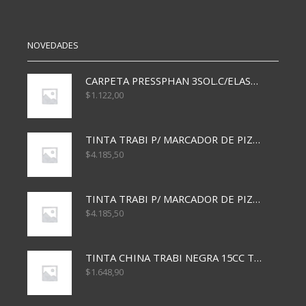
HJS
HJS
CUAD.
CUAD.
cantidad
cantidad
NOVEDADES
CARPETA PRESSPHAN 3SOL.C/ELAST MARRON A4 P01A
$
1.122,00
TINTA TRABI P/ MARCADOR DE PIZARRA x30ml AZUL
$
4.185,50
TINTA TRABI P/ MARCADOR DE PIZARRA x30ml ROJO
$
4.185,50
TINTA CHINA TRABI NEGRA 15CC TR3460
$
1.648,90