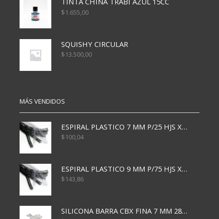
TINTA CHINA TRABI AZUL 15CC
$
1.655,00
SQUISHY CIRCULAR
$
13.500,00
MÁS VENDIDOS
ESPIRAL PLASTICO 7 MM P/25 HJS X50x3000
$
100,04
ESPIRAL PLASTICO 9 MM P/75 HJS X50X2400
$
143,86
SILICONA BARRA CBX FINA 7 MM 28 CM