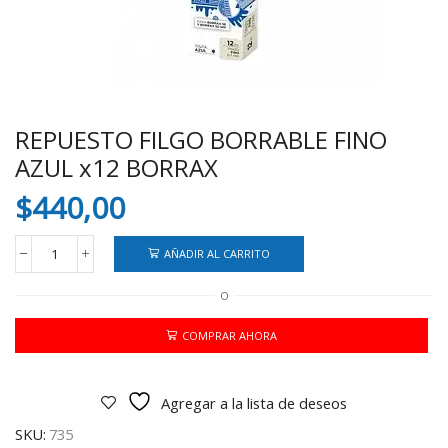
REPUESTO FILGO BORRABLE FINO
AZUL x12 BORRAX
$
440,00
AÑADIR AL CARRITO
REPUESTO
FILGO
O
BORRABLE
FINO
AZUL
COMPRAR AHORA
x12
BORRAX
cantidad
Agregar a la lista de deseos
SKU:
735