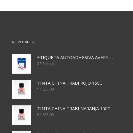
CRISTAL
RETRACT.
FINE
FASTRACK
0.8MM
1.0
AZUL
NEGRO
CJ
cantidad
X50
cantidad
NOVEDADES
ETIQUETA AUTOADHESIVA AVERY 3026 30H 20 X 70
$
3.344,44
TINTA CHINA TRABI ROJO 15CC
$
1.655,00
TINTA CHINA TRABI NARANJA 15CC
$
1.655,00