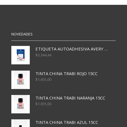
C/ESP
N8
12X17
2026
CM
DIARIA
(3110)
16*22
cantidad
cantidad
NOVEDADES
ETIQUETA AUTOADHESIVA AVERY 3026 30H 20 X 70
$
3.344,44
TINTA CHINA TRABI ROJO 15CC
$
1.655,00
TINTA CHINA TRABI NARANJA 15CC
$
1.655,00
TINTA CHINA TRABI AZUL 15CC