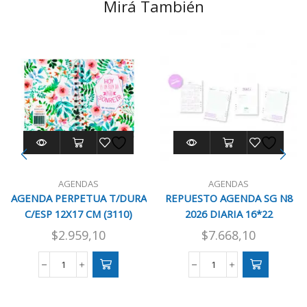
Mirá También
AGENDAS
AGENDAS
AGENDA PERPETUA T/DURA
REPUESTO AGENDA SG N8
C/ESP 12X17 CM (3110)
2026 DIARIA 16*22
$
2.959,10
$
7.668,10
AGENDA
REPUESTO
PERPETUA
AGENDA
T/DURA
SG