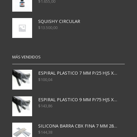
$
1.655,00
SQUISHY CIRCULAR
$
13.500,00
MÁS VENDIDOS
ESPIRAL PLASTICO 7 MM P/25 HJS X50x3000
$
100,04
ESPIRAL PLASTICO 9 MM P/75 HJS X50X2400
$
143,86
SILICONA BARRA CBX FINA 7 MM 28 CM
$
144,38