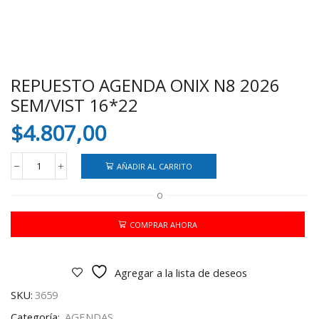
REPUESTO AGENDA ONIX N8 2026
SEM/VIST 16*22
$
4.807,00
AÑADIR AL CARRITO
REPUESTO
AGENDA
O
ONIX
N8
2026
COMPRAR AHORA
SEM/VIST
16*22
cantidad
Agregar a la lista de deseos
SKU:
3659
Categoría:
AGENDAS