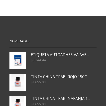
N3
8
HJS
cantidad
NOVEDADES
ETIQUETA AUTOADHESIVA AVERY 3026 30H 20 X 70
$
3.344,44
TINTA CHINA TRABI ROJO 15CC
$
1.655,00
TINTA CHINA TRABI NARANJA 15CC
$
1.655,00