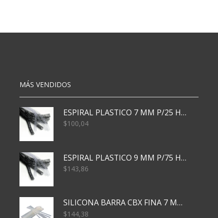
N3
N3
90
90
GRS
GRS
480
96
HJS
HJS
RAYADO
CUAD.
cantidad
cantidad
MÁS VENDIDOS
ESPIRAL PLASTICO 7 MM P/25 HJS X50x3000
$
100,04
ESPIRAL PLASTICO 9 MM P/75 HJS X50X2400
$
143,86
SILICONA BARRA CBX FINA 7 MM 28 CM
$
144,38