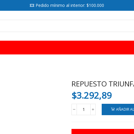
Pedido mínimo al interior: $100.000
SEARCH
INPUT
REPUESTO TRIUNF
$
3.292,89
AÑADIR A
REPUESTO
TRIUNFANTE
N3
96