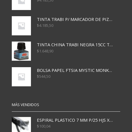
$
4.185,50
TINTA TRABI P/ MARCADOR DE PIZARRA x30ml ROJO
$
4.185,50
TINTA CHINA TRABI NEGRA 15CC TR3460
$
1.648,90
BOLSA PAPEL FTSIA MYSTIC MONKEY 14/08/20
$
544,50
MÁS VENDIDOS
ESPIRAL PLASTICO 7 MM P/25 HJS X50x3000
$
100,04