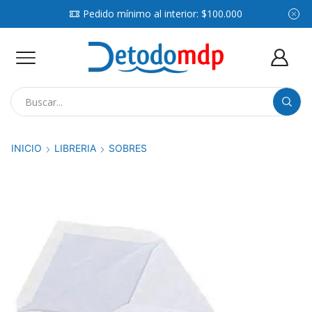
Pedido mínimo al interior: $100.000
Search
input
INICIO
LIBRERIA
SOBRES