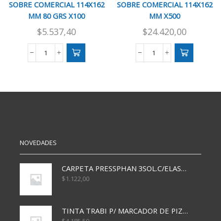
SOBRE COMERCIAL 114X162
SOBRE COMERCIAL 114X162
MM 80 GRS X100
MM X500
$
5.537,40
$
24.420,00
SOBRE
SOBRE
COMERCIAL
COMERCIAL
114X162
114X162
MM
MM
80
X500
GRS
cantidad
X100
cantidad
NOVEDADES
CARPETA PRESSPHAN 3SOL.C/ELAST MARRON A4 P01A
$
1.122,00
TINTA TRABI P/ MARCADOR DE PIZARRA x30ml AZUL