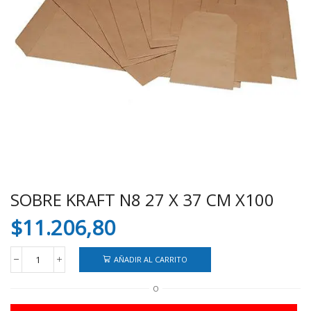
SOBRE KRAFT N8 27 X 37 CM X100
$
11.206,80
AÑADIR AL CARRITO
SOBRE
KRAFT
O
N8
27