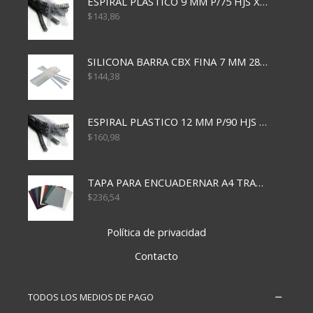
ESPIRAL PLASTICO 9 MM P/75 HJS X50X2400
$
143,86
SILICONA BARRA CBX FINA 7 MM 28 CM
$
144,38
ESPIRAL PLASTICO 12 MM P/90 HJS X50X1500
$
160,98
TAPA PARA ENCUADERNAR A4 TRANSP x50x500
$
236,54
Política de privacidad
Contacto
TODOS LOS MEDIOS DE PAGO