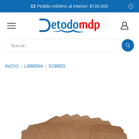
Pedido mínimo al interior: $100.000
Search
input
INICIO
LIBRERIA
SOBRES