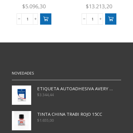
$
5.096,30
$
13.213,20
SOBRE
SOBRE
KRAFT
KRAFT
N1
N9
12,5
30
X
X
19
40
CM
CM
X100
X100
cantidad
cantidad
NOVEDADES
ETIQUETA AUTOADHESIVA AVERY 3026 30H 20 X 70
$
3.344,44
TINTA CHINA TRABI ROJO 15CC
$
1.655,00