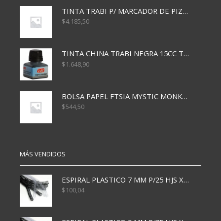
TINTA TRABI P/ MARCADOR DE PIZARRA x30ml ROJO
$
4.185,50
TINTA CHINA TRABI NEGRA 15CC TR3460
$
1.648,90
BOLSA PAPEL FTSIA MYSTIC MONKEY 14/08/20
$
544,50
MÁS VENDIDOS
ESPIRAL PLASTICO 7 MM P/25 HJS X50x3000
$
100,04