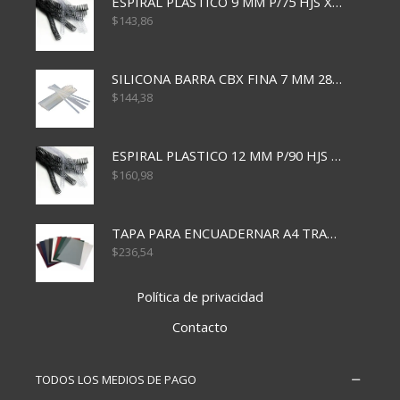
ESPIRAL PLASTICO 9 MM P/75 HJS X50X2400
$
143,86
SILICONA BARRA CBX FINA 7 MM 28 CM
$
144,38
ESPIRAL PLASTICO 12 MM P/90 HJS X50X1500
$
160,98
TAPA PARA ENCUADERNAR A4 TRANSP x50x500
$
236,54
Política de privacidad
Contacto
TODOS LOS MEDIOS DE PAGO