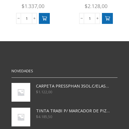
$
1.337,00
$
2.128,00
CRUCIGRAMAS
SUDOKUS
32
X96
PAGINAS
PAGINAS
SERIE
cantidad
2
cantidad
NOVEDADES
CARPETA PRESSPHAN 3SOL.C/ELAST MARRON A4 P01A
$
1.122,00
TINTA TRABI P/ MARCADOR DE PIZARRA x30ml AZUL
$
4.185,50