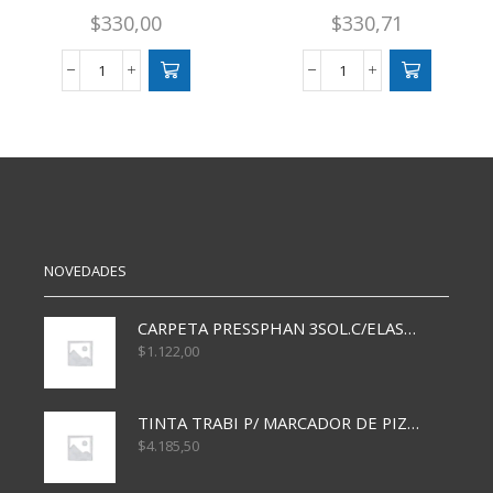
$
330,00
$
330,71
STICKERS
STICKERS
CHICO
CHICO
PERSONAJES
ARCO
cantidad
IRIS
cantidad
NOVEDADES
CARPETA PRESSPHAN 3SOL.C/ELAST MARRON A4 P01A
$
1.122,00
TINTA TRABI P/ MARCADOR DE PIZARRA x30ml AZUL
$
4.185,50