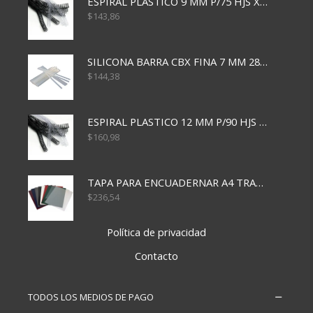
ESPIRAL PLASTICO 9 MM P/75 HJS X50X2400
$
143,86
SILICONA BARRA CBX FINA 7 MM 28 CM
$
144,38
ESPIRAL PLASTICO 12 MM P/90 HJS X50X1500
$
160,98
TAPA PARA ENCUADERNAR A4 TRANSP x50x500
$
236,54
Política de privacidad
Contacto
TODOS LOS MEDIOS DE PAGO