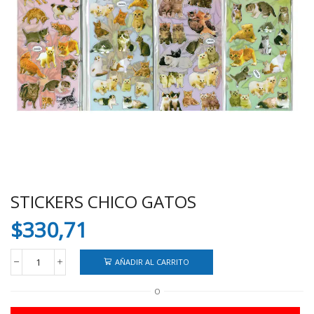
STICKERS CHICO GATOS
$
330,71
AÑADIR AL CARRITO
STICKERS
CHICO
O
GATOS
cantidad