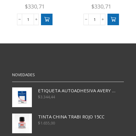
$
330,71
$
330,71
STICKERS
STICKERS
CHICO
CHICO
CORAZONES
BARNEY
CON
cantidad
ALAS
cantidad
NOVEDADES
ETIQUETA AUTOADHESIVA AVERY 3026 30H 20 X 70
$
3.344,44
TINTA CHINA TRABI ROJO 15CC
$
1.655,00