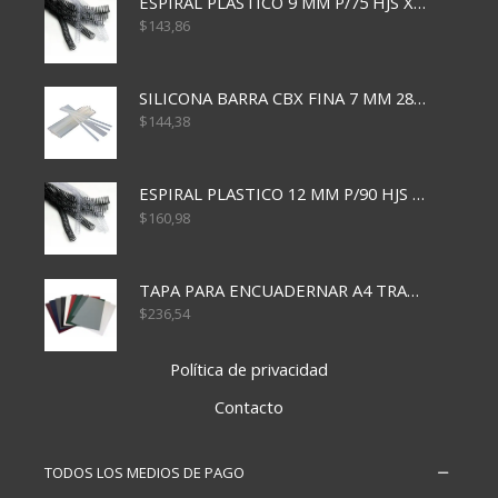
ESPIRAL PLASTICO 9 MM P/75 HJS X50X2400
$
143,86
SILICONA BARRA CBX FINA 7 MM 28 CM
$
144,38
ESPIRAL PLASTICO 12 MM P/90 HJS X50X1500
$
160,98
TAPA PARA ENCUADERNAR A4 TRANSP x50x500
$
236,54
Política de privacidad
Contacto
TODOS LOS MEDIOS DE PAGO