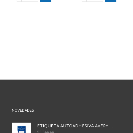
INF
PS
INTEX
75
2
ML
ANILLOS
cantidad
61X15
CM
cantidad
NOVEDADES
ETIQUETA AUTOADHESIVA AVERY 3026 30H 20 X 70
$
3.344,44