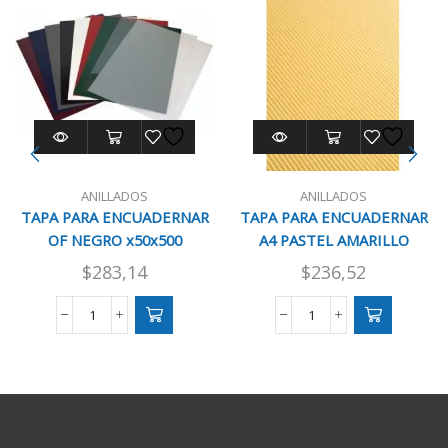
ANILLADOS
ANILLADOS
TAPA PARA ENCUADERNAR
TAPA PARA ENCUADERNAR
OF NEGRO x50x500
A4 PASTEL AMARILLO
x50x500
$
283,14
$
236,52
TAPA
TAPA
PARA
PARA
ENCUADERNAR
ENCUADERNAR
OF
A4
NEGRO
PASTEL
x50x500
AMARILLO
cantidad
x50x500