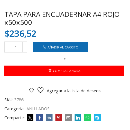
TAPA PARA ENCUADERNAR A4 ROJO
x50x500
$
236,52
AÑADIR AL CARRITO
TAPA
PARA
O
ENCUADERNAR
A4
ROJO
COMPRAR AHORA
x50x500
cantidad
Agregar a la lista de deseos
SKU:
3786
Categoría:
ANILLADOS
Compartir: