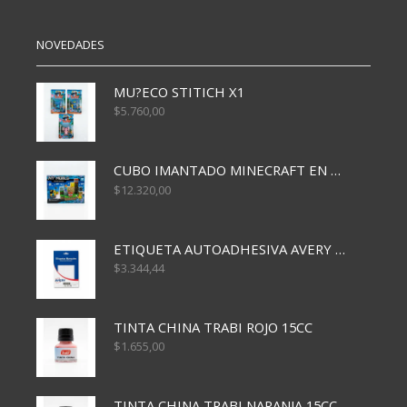
cantidad
NOVEDADES
MU?ECO STITICH X1
$
5.760,00
CUBO IMANTADO MINECRAFT EN CAJA x32 PCS
$
12.320,00
ETIQUETA AUTOADHESIVA AVERY 3026 30H 20 X 70
$
3.344,44
TINTA CHINA TRABI ROJO 15CC
$
1.655,00
TINTA CHINA TRABI NARANJA 15CC