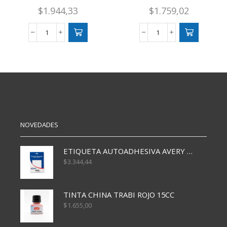
$
1.944,33
$
1.759,02
TEMPERA
TEMPERA
8
250
ML
GRS
PLAYCOLOR
AMARILLO
CELESTE
cantidad
CJX10
cantidad
NOVEDADES
ETIQUETA AUTOADHESIVA AVERY 3026 30H 20 X 70
$
3.344,44
TINTA CHINA TRABI ROJO 15CC
$
1.655,00