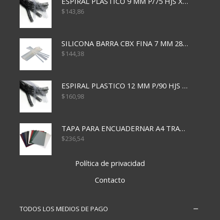
ESPIRAL PLASTICO 9 MM P/75 HJS X50X2400
$
143,86
SILICONA BARRA CBX FINA 7 MM 28 CM
$
144,38
ESPIRAL PLASTICO 12 MM P/90 HJS X50X1500
$
160,98
TAPA PARA ENCUADERNAR A4 TRANSP x50x500
$
236,54
Política de privacidad
Contacto
TODOS LOS MEDIOS DE PAGO