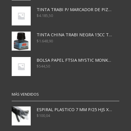
TINTA TRABI P/ MARCADOR DE PIZARRA x30ml ROJO
$
4.185,50
TINTA CHINA TRABI NEGRA 15CC TR3460
$
1.648,90
BOLSA PAPEL FTSIA MYSTIC MONKEY 14/08/20
$
544,50
MÁS VENDIDOS
ESPIRAL PLASTICO 7 MM P/25 HJS X50x3000
$
100,04