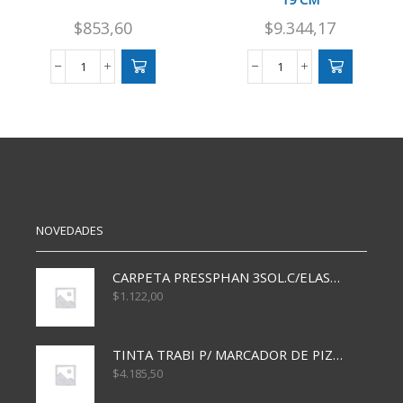
$
853,60
$
9.344,17
TIJERA
TIJERA
FILGO
DE
PINTO
FLECOS
12
IBICRAFT
CM
19
cantidad
CM
cantidad
NOVEDADES
CARPETA PRESSPHAN 3SOL.C/ELAST MARRON A4 P01A
$
1.122,00
TINTA TRABI P/ MARCADOR DE PIZARRA x30ml AZUL
$
4.185,50