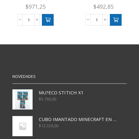
$
971,25
$
492,85
TIJERA
TIJERA
SKYCOLOR
SKYCOLOR
OFICINA
ESCOLAR
X
X
17
12
CM
cm
MANGO
PVC
DE
X
GOMA
24X144
cantidad
cantidad
NOVEDADES
MU?ECO STITICH X1
$
5.760,00
CUBO IMANTADO MINECRAFT EN CAJA x32 PCS
$
12.320,00