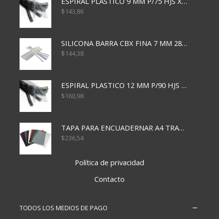
ESPIRAL PLASTICO 9 MM P/75 HJS X50X2400
$
143,86
SILICONA BARRA CBX FINA 7 MM 28 CM
$
144,38
ESPIRAL PLASTICO 12 MM P/90 HJS X50X1500
$
160,98
TAPA PARA ENCUADERNAR A4 TRANSP x50x500
$
236,54
Política de privacidad
Contacto
TODOS LOS MEDIOS DE PAGO