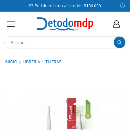
Pedido mínimo al interior: $100.000
Search
input
INICIO
LIBRERIA
TIJERAS