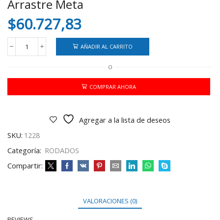
Arrastre Meta
$
60.727,83
AÑADIR AL CARRITO
Triciclo
Rondi
O
Litle
Trike
Barral
COMPRAR AHORA
De
Arrastre
Meta
Agregar a la lista de deseos
cantidad
SKU:
1228
Categoría:
RODADOS
Compartir:
VALORACIONES (0)
REVIEWS