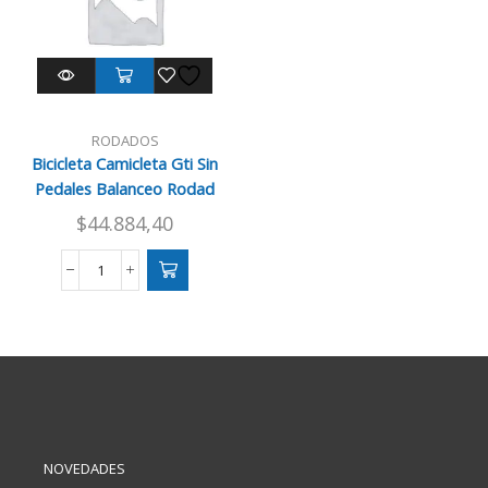
RODADOS
Bicicleta Camicleta Gti Sin
Pedales Balanceo Rodad
$
44.884,40
Bicicleta
Camicleta
Gti
Sin
Pedales
Balanceo
Rodad
cantidad
NOVEDADES