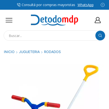
Consultá por compras mayoristas
WhatsApp
Search
input
INICIO
JUGUETERIA
RODADOS