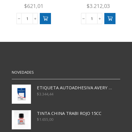
$
621,01
$
3.212,03
INVISIBLE
CORDON
NEGRO
PLANO
X36
BLANCO
cantidad
110
CM
X12
PARES
cantidad
NOVEDADES
ETIQUETA AUTOADHESIVA AVERY 3026 30H 20 X 70
$
3.344,44
TINTA CHINA TRABI ROJO 15CC
$
1.655,00