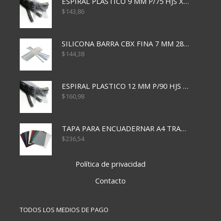
ESPIRAL PLASTICO 9 MM P/75 HJS X50X2400
$
143,86
SILICONA BARRA CBX FINA 7 MM 28 CM
$
144,38
ESPIRAL PLASTICO 12 MM P/90 HJS X50X1500
$
160,98
TAPA PARA ENCUADERNAR A4 TRANSP x50x500
$
236,54
Política de privacidad
Contacto
TODOS LOS MEDIOS DE PAGO