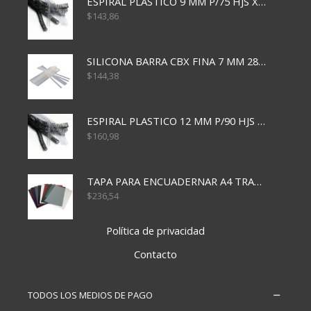
ESPIRAL PLASTICO 9 MM P/75 HJS X50X2400
$
143,86
SILICONA BARRA CBX FINA 7 MM 28 CM
$
144,38
ESPIRAL PLASTICO 12 MM P/90 HJS X50X1500
$
160,98
TAPA PARA ENCUADERNAR A4 TRANSP x50x500
$
236,54
Política de privacidad
Contacto
TODOS LOS MEDIOS DE PAGO