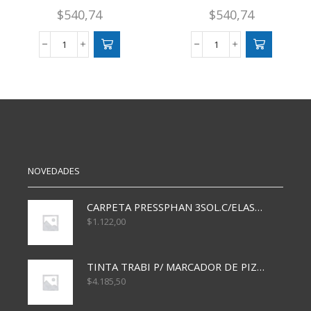
$
540,74
$
540,74
AFICHE
AFICHE
CAPITOLIO
CAPITOLIO
VERDE
LILA
MANZANA
X25
X25
cantidad
cantidad
NOVEDADES
CARPETA PRESSPHAN 3SOL.C/ELAST MARRON A4 P01A
$
1.122,00
TINTA TRABI P/ MARCADOR DE PIZARRA x30ml AZUL
$
4.185,50