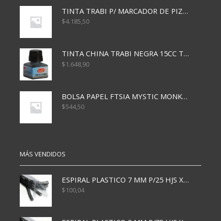
TINTA TRABI P/ MARCADOR DE PIZARRA x30ml ROJO
$
4.185,50
TINTA CHINA TRABI NEGRA 15CC TR3460
$
1.648,90
BOLSA PAPEL FTSIA MYSTIC MONKEY 14/08/20
$
544,50
MÁS VENDIDOS
ESPIRAL PLASTICO 7 MM P/25 HJS X50x3000
$
100,04