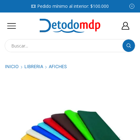
Pedido mínimo al interior: $100.000
Search
input
INICIO
LIBRERIA
AFICHES