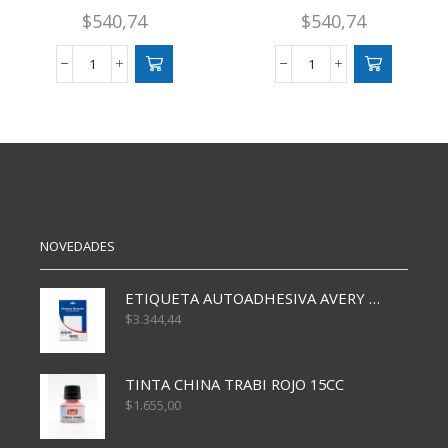
$
540,74
$
540,74
AFICHE
AFICHE
CAPITOLIO
CAPITOLIO
VERDE
ROJO
OSCURO
X25
X25
cantidad
cantidad
NOVEDADES
ETIQUETA AUTOADHESIVA AVERY 3026 30H 20 X 70
$
3.344,44
TINTA CHINA TRABI ROJO 15CC
$
1.655,00