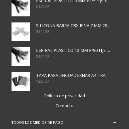
ESPIRAL PLASTICO 9 MM P/75 HJS X50X2400
$
143,86
SILICONA BARRA CBX FINA 7 MM 28 CM
$
144,38
ESPIRAL PLASTICO 12 MM P/90 HJS X50X1500
$
160,98
TAPA PARA ENCUADERNAR A4 TRANSP x50x500
$
236,54
Política de privacidad
Contacto
TODOS LOS MEDIOS DE PAGO