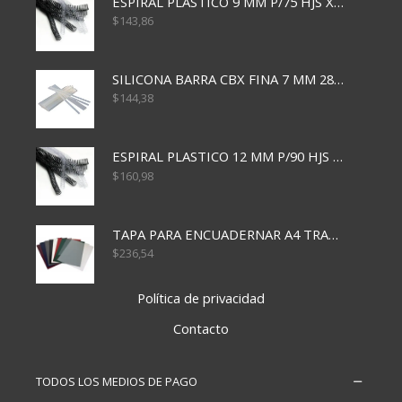
ESPIRAL PLASTICO 9 MM P/75 HJS X50X2400
$
143,86
SILICONA BARRA CBX FINA 7 MM 28 CM
$
144,38
ESPIRAL PLASTICO 12 MM P/90 HJS X50X1500
$
160,98
TAPA PARA ENCUADERNAR A4 TRANSP x50x500
$
236,54
Política de privacidad
Contacto
TODOS LOS MEDIOS DE PAGO