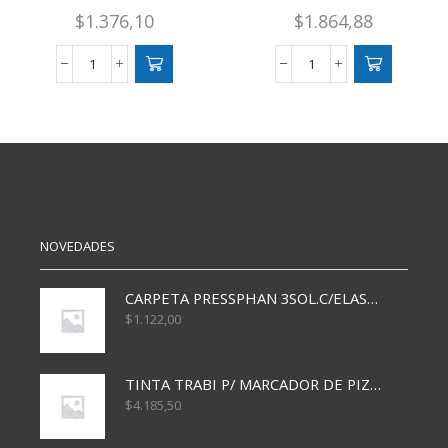
$
1.376,10
$
1.864,88
BLOCK
BLOCK
A6
DIBUJO
ESQUELITA
CAPITOLIO
C/ESP
N
RAYADO
5
cantidad
BLANCO
25
HS
5/40
cantidad
NOVEDADES
CARPETA PRESSPHAN 3SOL.C/ELAST MARRON A4 P01A
$
1.122,00
TINTA TRABI P/ MARCADOR DE PIZARRA x30ml AZUL
$
4.185,50