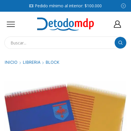
Pedido mínimo al interior: $100.000
Search
input
INICIO
LIBRERIA
BLOCK