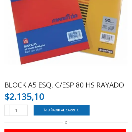
BLOCK A5 ESQ. C/ESP 80 HS RAYADO
$
2.135,10
AÑADIR AL CARRITO
BLOCK
A5
O
ESQ.
C/ESP