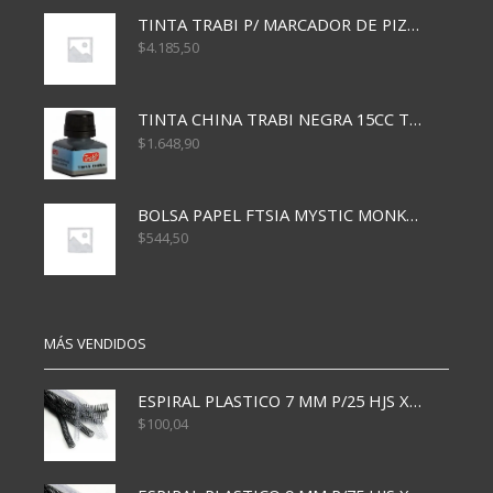
TINTA TRABI P/ MARCADOR DE PIZARRA x30ml ROJO
$
4.185,50
TINTA CHINA TRABI NEGRA 15CC TR3460
$
1.648,90
BOLSA PAPEL FTSIA MYSTIC MONKEY 14/08/20
$
544,50
MÁS VENDIDOS
ESPIRAL PLASTICO 7 MM P/25 HJS X50x3000
$
100,04