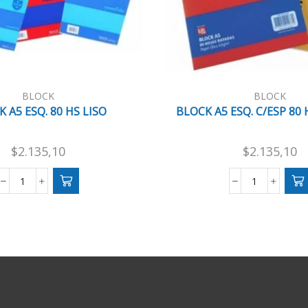
BLOCK
BLOCK
 A5 ESQ. 80 HS LISO
BLOCK A5 ESQ. C/ESP 80
$
2.135,10
$
2.135,10
BLOCK
BLOCK
A5
A5
ESQ.
ESQ.
80
C/ESP
HS
80
LISO
HS
cantidad
RAYADO
cantidad