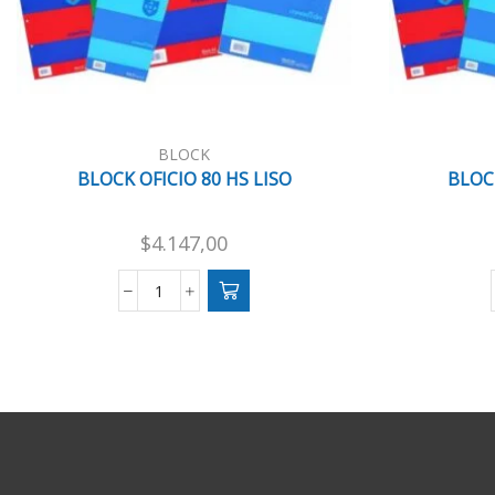
BLOCK
BLOCK OFICIO 80 HS LISO
BLOCK
$
4.147,00
BLOCK
OFICIO
80
HS
LISO
cantidad