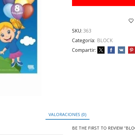
5
COLOR
25
HS
cantidad
SKU:
363
Categoría:
BLOCK
Compartir:
VALORACIONES (0)
BE THE FIRST TO REVIEW “BLO