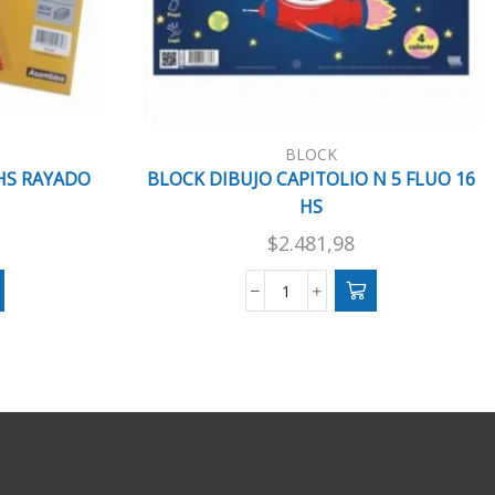
BLOCK
 HS RAYADO
BLOCK DIBUJO CAPITOLIO N 5 FLUO 16
HS
$
2.481,98
BLOCK
DIBUJO
CAPITOLIO
N
5
FLUO
16
HS
cantidad