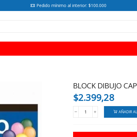
Pedido mínimo al interior: $100.000
SEARCH
INPUT
BLOCK DIBUJO CAP
$
2.399,28
AÑADIR A
BLOCK
DIBUJO
CAPITOLIO
N