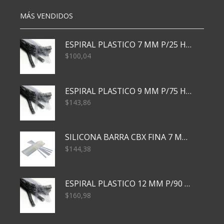
MÁS VENDIDOS
ESPIRAL PLASTICO 7 MM P/25 HJS X50x3000
$
100,04
ESPIRAL PLASTICO 9 MM P/75 HJS X50X2400
$
143,86
SILICONA BARRA CBX FINA 7 MM 28 CM
$
144,38
ESPIRAL PLASTICO 12 MM P/90 HJS X50X1500
$
160,98