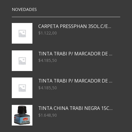
NOVEDADES
CARPETA PRESSPHAN 3SOL.C/ELAST MARRON A4 P01A
$
1.122,00
TINTA TRABI P/ MARCADOR DE PIZARRA x30ml AZUL
$
4.185,50
TINTA TRABI P/ MARCADOR DE PIZARRA x30ml ROJO
$
4.185,50
TINTA CHINA TRABI NEGRA 15CC TR3460
$
1.648,90