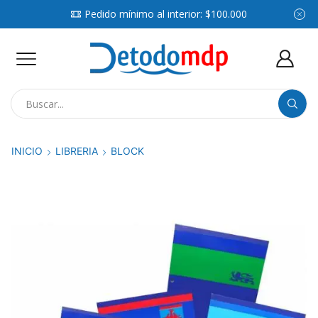
Pedido mínimo al interior: $100.000
Search
input
INICIO
LIBRERIA
BLOCK