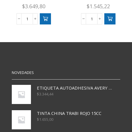
$
3.649,80
$
1.545,22
BLOCK
BLOCK
A4
A6
80
ESQUELITA
HS
HUSARES
LISO
80H
cantidad
LISO
cantidad
NOVEDADES
ETIQUETA AUTOADHESIVA AVERY 3026 30H 20 X 70
$
3.344,44
TINTA CHINA TRABI ROJO 15CC
$
1.655,00