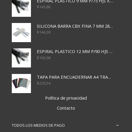
ESPIRAL PLASTICO 9 MM P/75 HJS X50X2400
$
143,86
SILICONA BARRA CBX FINA 7 MM 28 CM
$
144,38
ESPIRAL PLASTICO 12 MM P/90 HJS X50X1500
$
160,98
TAPA PARA ENCUADERNAR A4 TRANSP x50x500
$
236,54
Política de privacidad
Contacto
TODOS LOS MEDIOS DE PAGO