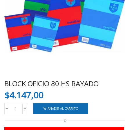
BLOCK OFICIO 80 HS RAYADO
$
4.147,00
AÑADIR AL CARRITO
BLOCK
OFICIO
O
80
HS