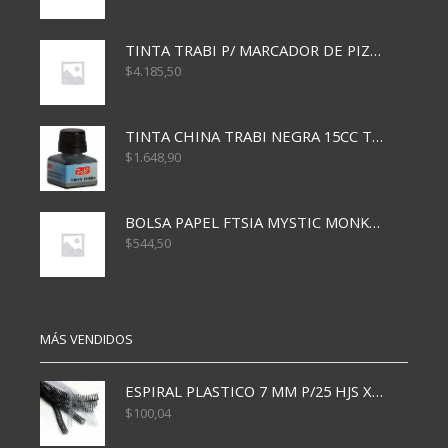
TINTA TRABI P/ MARCADOR DE PIZARRA x30ml ROJO
$
4.185,50
TINTA CHINA TRABI NEGRA 15CC TR3460
$
1.648,90
BOLSA PAPEL FTSIA MYSTIC MONKEY 14/08/20
$
544,50
MÁS VENDIDOS
ESPIRAL PLASTICO 7 MM P/25 HJS X50x3000
$
100,04