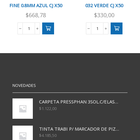
FINE 0.8MM AZUL CJ X50
032 VERDE CJ X50
$
668,78
$
330,00
BOLIGRAFO
BOLIGRAFO
BIC
FABER
CRISTAL
TRILUX
FINE
032
0.8MM
VERDE
AZUL
CJ
CJ
X50
X50
cantidad
cantidad
NOVEDADES
CARPETA PRESSPHAN 3SOL.C/ELAST MARRON A4 P01A
$
1.122,00
TINTA TRABI P/ MARCADOR DE PIZARRA x30ml AZUL
$
4.185,50