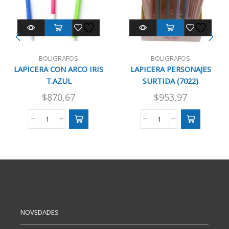
BOLIGRAFOS
BOLIGRAFOS
LAPICERA CON ARCO IRIS
LAPICERA PERSONAJES
T.AZUL
SURTIDA (7022)
$
870,67
$
953,97
LAPICERA
LAPICERA
CON
PERSONAJES
ARCO
SURTIDA
IRIS
(7022)
T.AZUL
cantidad
cantidad
NOVEDADES