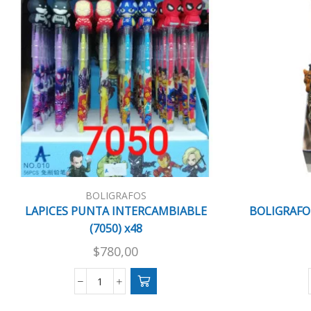
BOLIGRAFOS
LAPICES PUNTA INTERCAMBIABLE
BOLIGRAFO
(7050) x48
$
780,00
LAPICES
PUNTA