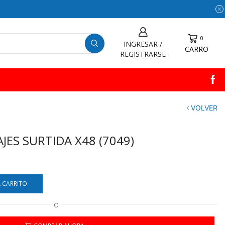
0
INGRESAR /
CARRO
REGISTRARSE
VOLVER
JES SURTIDA X48 (7049)
L CARRITO
O