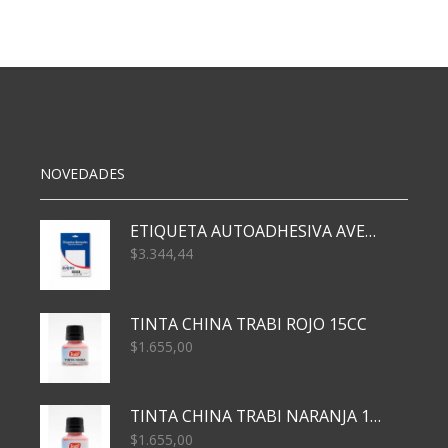
INTERCAMBIABLE
(7050)
x48
cantidad
NOVEDADES
ETIQUETA AUTOADHESIVA AVERY 3026 30H 20 X 70
$
3.344,44
TINTA CHINA TRABI ROJO 15CC
$
1.655,00
TINTA CHINA TRABI NARANJA 15CC
$
1.655,00