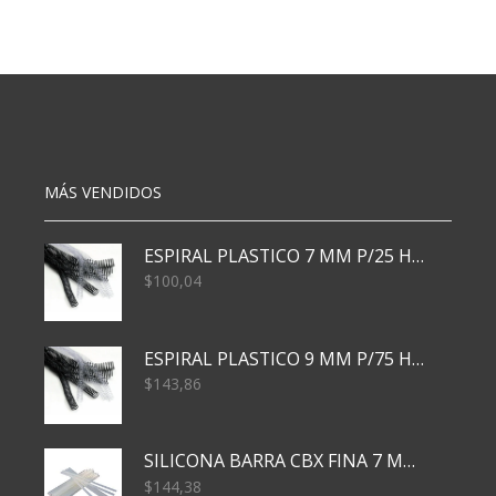
(5036)
ARCO
X24
IRIS
cantidad
T.AZUL
cantidad
MÁS VENDIDOS
ESPIRAL PLASTICO 7 MM P/25 HJS X50x3000
$
100,04
ESPIRAL PLASTICO 9 MM P/75 HJS X50X2400
$
143,86
SILICONA BARRA CBX FINA 7 MM 28 CM
$
144,38