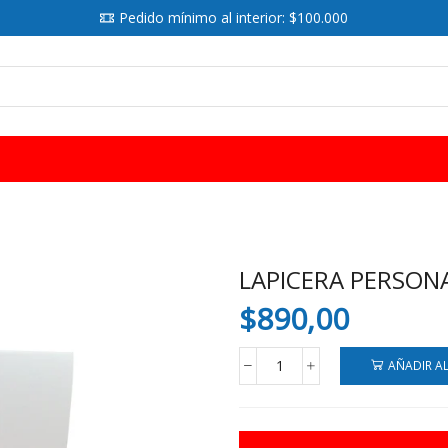
Pedido mínimo al interior: $100.000
SEARCH
INPUT
LAPICERA PERSONA
$
890,00
AÑADIR A
LAPICERA
PERSONAJES
SURTIDA
X48