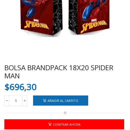
BOLSA BRANDPACK 18X20 SPIDER
MAN
$
696,30
AÑADIR AL CARRITO
BOLSA
BRANDPACK
O
18X20
SPIDER
MAN
COMPRAR AHORA
cantidad