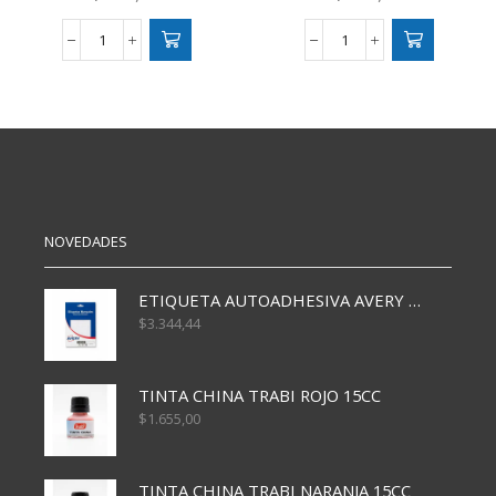
BOLSA
BOLSA
BRANDPACK
BRANDPACK
22X30
22X30
PRINCESAS
SPIDER
cantidad
MAN
cantidad
NOVEDADES
ETIQUETA AUTOADHESIVA AVERY 3026 30H 20 X 70
$
3.344,44
TINTA CHINA TRABI ROJO 15CC
$
1.655,00
TINTA CHINA TRABI NARANJA 15CC