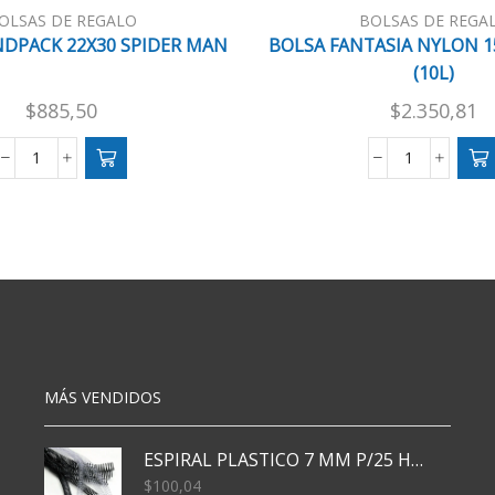
OLSAS DE REGALO
BOLSAS DE REGA
DPACK 22X30 SPIDER MAN
BOLSA FANTASIA NYLON 1
(10L)
$
885,50
$
2.350,81
BOLSA
BOLSA
BRANDPACK
FANTASIA
22X30
NYLON
SPIDER
15X25
MAN
CM
cantidad
X50
(10L)
cantidad
MÁS VENDIDOS
ESPIRAL PLASTICO 7 MM P/25 HJS X50x3000
$
100,04