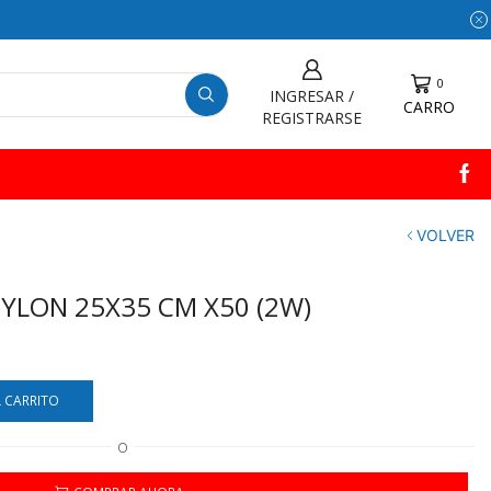
0
INGRESAR /
CARRO
REGISTRARSE
VOLVER
YLON 25X35 CM X50 (2W)
L CARRITO
O