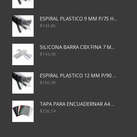
ESPIRAL PLASTICO 9 MM P/75 HJS X50X2400
$
143,86
SILICONA BARRA CBX FINA 7 MM 28 CM
$
144,38
ESPIRAL PLASTICO 12 MM P/90 HJS X50X1500
$
160,98
TAPA PARA ENCUADERNAR A4 TRANSP x50x500
$
236,54