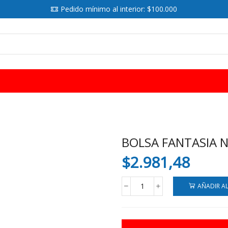
Pedido mínimo al interior: $100.000
SEARCH
INPUT
BOLSA FANTASIA N
$
2.981,48
AÑADIR A
BOLSA
FANTASIA
NYLON
25X35