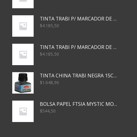
TINTA TRABI P/ MARCADOR DE PIZARRA x30ml AZUL
$
4.185,50
TINTA TRABI P/ MARCADOR DE PIZARRA x30ml ROJO
$
4.185,50
TINTA CHINA TRABI NEGRA 15CC TR3460
$
1.648,90
BOLSA PAPEL FTSIA MYSTIC MONKEY 14/08/20
$
544,50