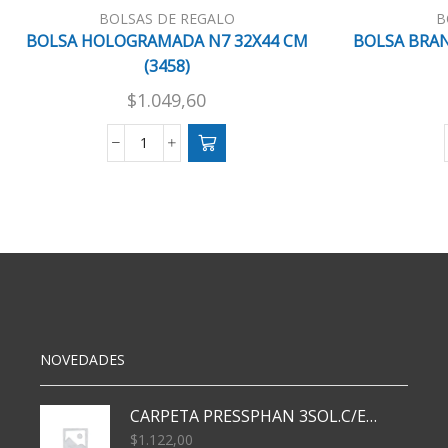
BOLSAS DE REGALO
B
BOLSA HOLOGRAMADA N7 32X44 CM
BOLSA BRAN
(3458)
$
1.049,60
BOLSA
HOLOGRAMADA
N7
32X44
CM
(3458)
cantidad
NOVEDADES
CARPETA PRESSPHAN 3SOL.C/ELAST MARRON A4 P01A
$
1.122,00