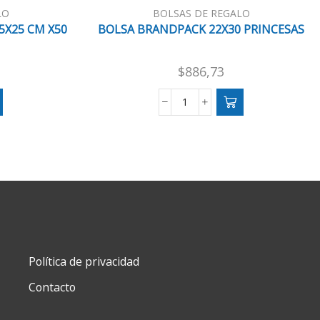
LO
BOLSAS DE REGALO
5X25 CM X50
BOLSA BRANDPACK 22X30 PRINCESAS
$
886,73
BOLSA
BRANDPACK
22X30
PRINCESAS
cantidad
Política de privacidad
Contacto