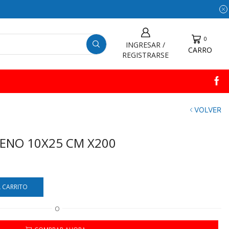
0
INGRESAR /
CARRO
REGISTRARSE
VOLVER
LENO 10X25 CM X200
L CARRITO
O