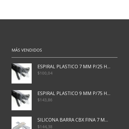
25X40
20X30
CM
CM
X100
X100
cantidad
cantidad
MÁS VENDIDOS
ESPIRAL PLASTICO 7 MM P/25 HJS X50x3000
$
100,04
ESPIRAL PLASTICO 9 MM P/75 HJS X50X2400
$
143,86
SILICONA BARRA CBX FINA 7 MM 28 CM
$
144,38