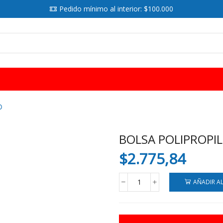
Pedido mínimo al interior: $100.000
SEARCH
INPUT
O
BOLSA POLIPROPI
$
2.775,84
AÑADIR A
BOLSA
POLIPROPILENO
10X25
CM