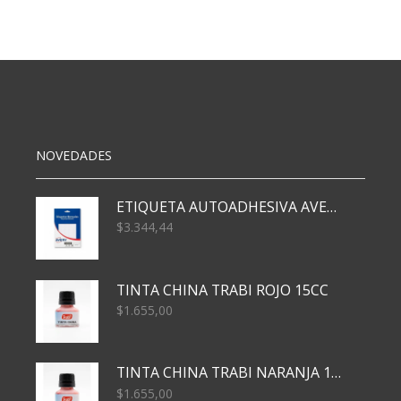
8X20
CM
X200
cantidad
NOVEDADES
ETIQUETA AUTOADHESIVA AVERY 3026 30H 20 X 70
$
3.344,44
TINTA CHINA TRABI ROJO 15CC
$
1.655,00
TINTA CHINA TRABI NARANJA 15CC
$
1.655,00