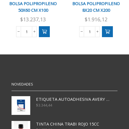
BOLSA POLIPROPILENO
BOLSA POLIPROPILENO
50X60 CM X100
8X20 CM X200
$
13.237,13
$
1.916,12
BOLSA
BOLSA
POLIPROPILENO
POLIPROPILENO
50X60
8X20
CM
CM
X100
X200
cantidad
cantidad
NOVEDADES
ETIQUETA AUTOADHESIVA AVERY 3026 30H 20 X 70
$
3.344,44
TINTA CHINA TRABI ROJO 15CC