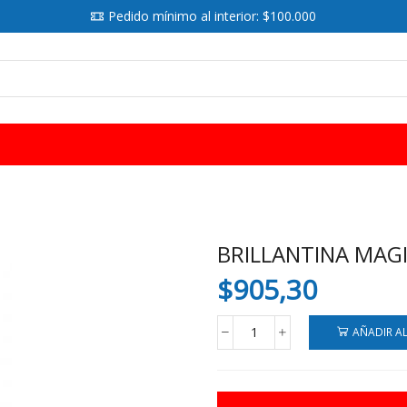
Pedido mínimo al interior: $100.000
SEARCH
INPUT
BRILLANTINA MAGI
$
905,30
AÑADIR A
BRILLANTINA
MAGIC
ROJA
BL