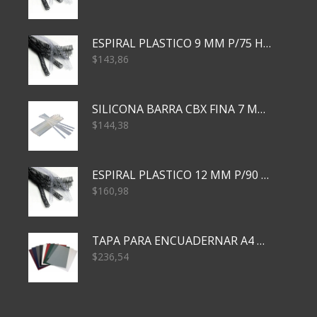
ESPIRAL PLASTICO 9 MM P/75 HJS X50X2400
$
143,86
SILICONA BARRA CBX FINA 7 MM 28 CM
$
144,38
ESPIRAL PLASTICO 12 MM P/90 HJS X50X1500
$
160,98
TAPA PARA ENCUADERNAR A4 TRANSP x50x500
$
236,54