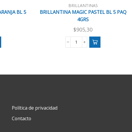
BRILLANTINAS
RANJA BL 5
BRILLANTINA MAGIC PASTEL BL 5 PAQ
4GRS
$
905,30
BRILLANTINA
A
MAGIC
PASTEL
BL
5
PAQ
4GRS
cantidad
Política de privacidad
Contacto