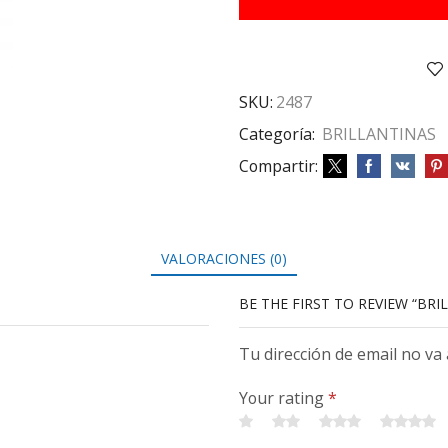
5
PAQ
4GRS
cantidad
SKU:
2487
Categoría:
BRILLANTINAS
Compartir:
VALORACIONES (0)
BE THE FIRST TO REVIEW “BRI
Tu dirección de email no va
Your rating
*