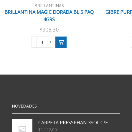
BRILLANTINAS
BRILLANTINA MAGIC DORADA BL 5 PAQ
GIBRE PURP
4GRS
$
905,30
BRILLANTINA
MAGIC
DORADA
BL
5
PAQ
4GRS
cantidad
NOVEDADES
CARPETA PRESSPHAN 3SOL.C/ELAST MARRON A4 P01A
$
1.122,00