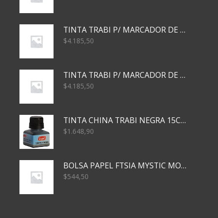
TINTA TRABI P/ MARCADOR DE PIZARRA x30ml AZUL
$
4.185,50
TINTA TRABI P/ MARCADOR DE PIZARRA x30ml ROJO
$
4.185,50
TINTA CHINA TRABI NEGRA 15CC TR3460
$
1.648,90
BOLSA PAPEL FTSIA MYSTIC MONKEY 14/08/20
$
544,50