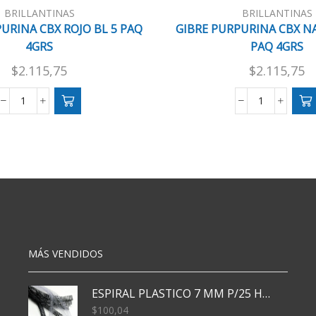
BRILLANTINAS
BRILLANTINAS
URINA CBX ROJO BL 5 PAQ
GIBRE PURPURINA CBX NA
4GRS
PAQ 4GRS
$
2.115,75
$
2.115,75
GIBRE
GIBRE
PURPURINA
PURPURIN
CBX
CBX
ROJO
NARANJA
BL
BL
5
5
PAQ
PAQ
4GRS
4GRS
cantidad
cantidad
MÁS VENDIDOS
ESPIRAL PLASTICO 7 MM P/25 HJS X50x3000
$
100,04