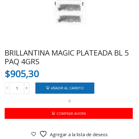
BRILLANTINA MAGIC PLATEADA BL 5
PAQ 4GRS
$
905,30
AÑADIR AL CARRITO
BRILLANTINA
MAGIC
O
PLATEADA
BL
5
COMPRAR AHORA
PAQ
4GRS
cantidad
Agregar a la lista de deseos