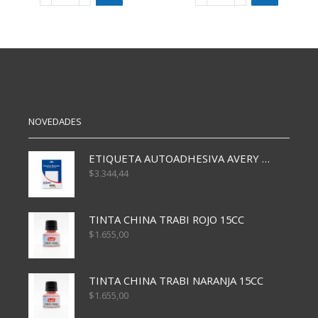
SIFAP
MAGIC
GIBRE
PASTEL
SURTIDO
BL
5
5
PAQ
PAQ
4GRS
4GRS
cantidad
cantidad
NOVEDADES
ETIQUETA AUTOADHESIVA AVERY 3026 30H 20 X 70
$
3.344,44
TINTA CHINA TRABI ROJO 15CC
$
1.655,00
TINTA CHINA TRABI NARANJA 15CC
$
1.655,00