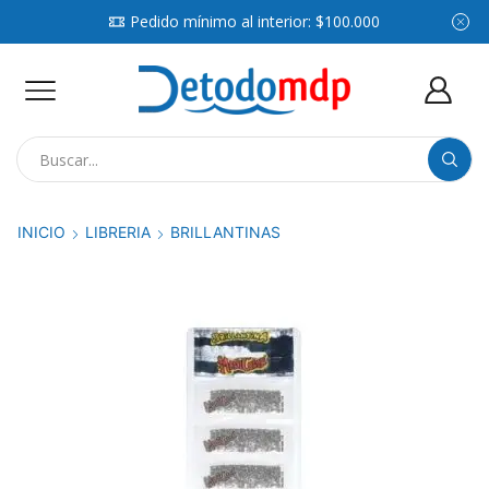
Pedido mínimo al interior: $100.000
Search
input
INICIO
LIBRERIA
BRILLANTINAS