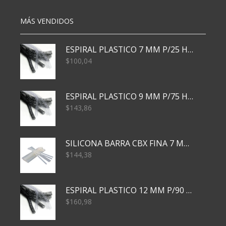
cantidad
MÁS VENDIDOS
ESPIRAL PLASTICO 7 MM P/25 HJS X50x3000
$
100,04
ESPIRAL PLASTICO 9 MM P/75 HJS X50X2400
$
143,86
SILICONA BARRA CBX FINA 7 MM 28 CM
$
144,38
ESPIRAL PLASTICO 12 MM P/90 HJS X50X1500
$
160,98