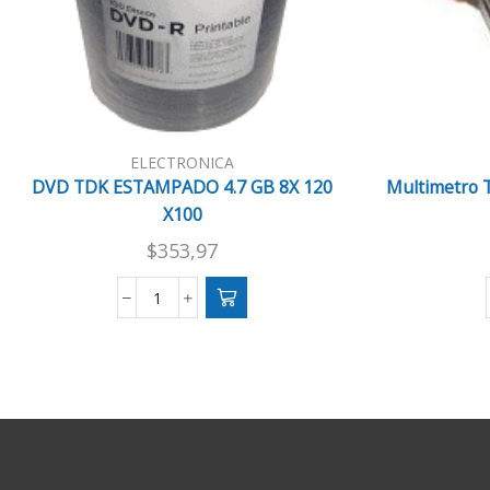
ELECTRONICA
DVD TDK ESTAMPADO 4.7 GB 8X 120
Multimetro T
X100
$
353,97
DVD
TDK
ESTAMPADO
4.7
GB
8X
120
X100