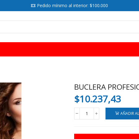
Pedido mínimo al interior: $100.000
SEARCH
INPUT
BUCLERA PROFESI
$
10.237,43
AÑADIR A
BUCLERA
PROFESIONAL
QL-
118