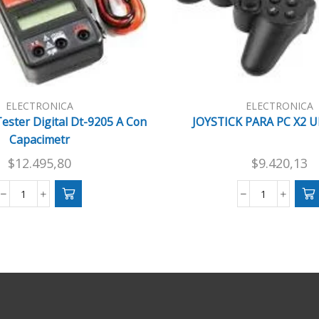
ELECTRONICA
ELECTRONICA
ester Digital Dt-9205 A Con
JOYSTICK PARA PC X2 
Capacimetr
$
12.495,80
$
9.420,13
Multimetro
JOYSTICK
Tester
PARA
Digital
PC
Dt-
X2
9205
UNIDADES
A
cantidad
Con
Capacimetr