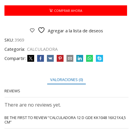
GDE
KK1048
COMPRAR AHORA
16X21X4,5
CM
cantidad
Agregar a la lista de deseos
SKU:
3969
Categoría:
CALCULADORA
Compartir:
VALORACIONES (0)
REVIEWS
There are no reviews yet.
BE THE FIRST TO REVIEW “CALCULADORA 12 D GDE KK1048 16X21X4,5
CM”