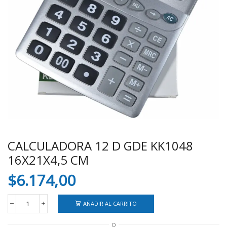
CALCULADORA 12 D GDE KK1048
16X21X4,5 CM
$
6.174,00
AÑADIR AL CARRITO
CALCULADORA
12
O
D