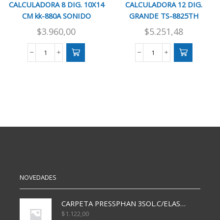
CALCULADORA 8 DIG. 10X14
CALCULADORA 12 DIG.
CM kk-880A SONIDO
GRANDE TS-8825TH
$
3.960,00
$
5.251,48
CALCULADORA
CALCULADORA
8
12
DIG.
DIG.
10X14
GRANDE
CM
TS-
kk-
8825TH
880A
cantidad
SONIDO
cantidad
NOVEDADES
CARPETA PRESSPHAN 3SOL.C/ELAST MARRON A4 P01A
$
1.122,00