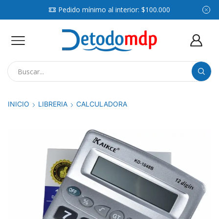
Pedido mínimo al interior: $100.000
Search
input
INICIO
LIBRERIA
CALCULADORA