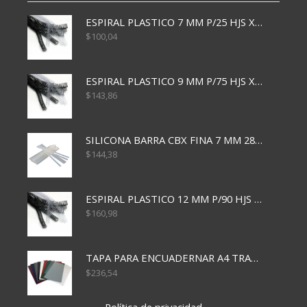
ESPIRAL PLASTICO 7 MM P/25 HJS X50x3000
$
100,04
ESPIRAL PLASTICO 9 MM P/75 HJS X50X2400
$
143,86
SILICONA BARRA CBX FINA 7 MM 28 CM
$
144,38
ESPIRAL PLASTICO 12 MM P/90 HJS X50X1500
$
160,98
TAPA PARA ENCUADERNAR A4 TRANSP x50x500
$
236,54
Política de privacidad