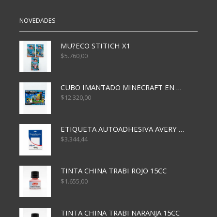
NOVEDADES
MU?ECO STITICH X1
$
5.760,00
CUBO IMANTADO MINECRAFT EN CAJA x32 PCS
$
12.320,00
ETIQUETA AUTOADHESIVA AVERY 3026 30H 20 X 70
$
3.344,44
TINTA CHINA TRABI ROJO 15CC
$
1.655,00
TINTA CHINA TRABI NARANJA 15CC