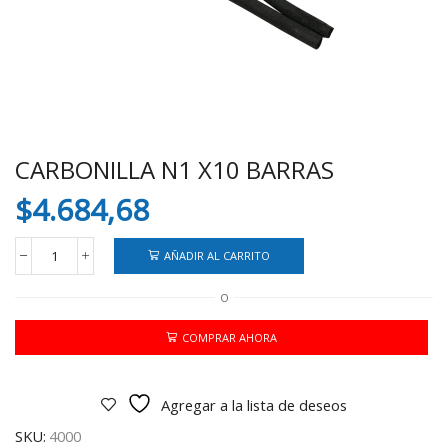
CARBONILLA N1 X10 BARRAS
$
4.684,68
AÑADIR AL CARRITO
CARBONILLA
N1
O
X10
BARRAS
cantidad
COMPRAR AHORA
Agregar a la lista de deseos
SKU:
4000