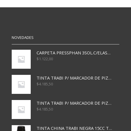
AL
COLOR
AGUA
PAQ
AD
X50
BRILLANTE
cantidad
100ML
cantidad
NOVEDADES
CARPETA PRESSPHAN 3SOL.C/ELAST MARRON A4 P01A
$
1.122,00
TINTA TRABI P/ MARCADOR DE PIZARRA x30ml AZUL
$
4.185,50
TINTA TRABI P/ MARCADOR DE PIZARRA x30ml ROJO
$
4.185,50
TINTA CHINA TRABI NEGRA 15CC TR3460