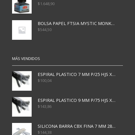
$
1.648,90
BOLSA PAPEL FTSIA MYSTIC MONKEY 14/08/20
$
544,50
MÁS VENDIDOS
ESPIRAL PLASTICO 7 MM P/25 HJS X50x3000
$
100,04
ESPIRAL PLASTICO 9 MM P/75 HJS X50X2400
$
143,86
SILICONA BARRA CBX FINA 7 MM 28 CM
$
144,38