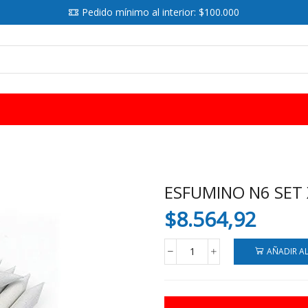
Pedido mínimo al interior: $100.000
SEARCH
INPUT
ESFUMINO N6 SET 
$
8.564,92
AÑADIR A
ESFUMINO
N6
SET
X12