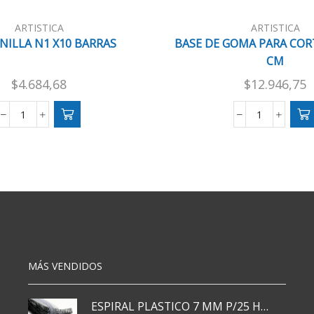
ARTISTICA
ARTISTICA
NILLA N1 X10 BARRAS
BASE DE GOMA PARA CORT
CM
$
4.684,68
$
12.946,75
CARBONILLA
BASE
N1
DE
X10
GOMA
BARRAS
PARA
cantidad
CORTE
A3
45X30
CM
cantidad
MÁS VENDIDOS
ESPIRAL PLASTICO 7 MM P/25 HJS X50x3000