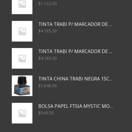
$
1.122,00
TINTA TRABI P/ MARCADOR DE PIZARRA x30ml AZUL
$
4.185,50
TINTA TRABI P/ MARCADOR DE PIZARRA x30ml ROJO
$
4.185,50
TINTA CHINA TRABI NEGRA 15CC TR3460
$
1.648,90
BOLSA PAPEL FTSIA MYSTIC MONKEY 14/08/20
$
544,50