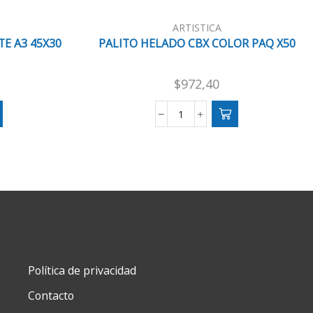
ARTISTICA
E A3 45X30
PALITO HELADO CBX COLOR PAQ X50
$
972,40
PALITO
HELADO
CBX
COLOR
PAQ
X50
cantidad
Política de privacidad
Contacto