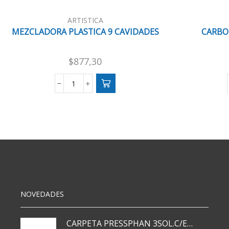
ARTISTICA
MEZCLADORA PLASTICA 9 CAVIDADES
CARBO
$
877,30
MEZCLADORA
PLASTICA
9
CAVIDADES
cantidad
NOVEDADES
CARPETA PRESSPHAN 3SOL.C/ELAST MARRON A4 P01A