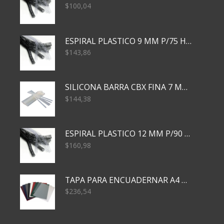
$
100,04
ESPIRAL PLASTICO 9 MM P/75 HJS X50X2400
$
143,86
SILICONA BARRA CBX FINA 7 MM 28 CM
$
144,38
ESPIRAL PLASTICO 12 MM P/90 HJS X50X1500
$
160,98
TAPA PARA ENCUADERNAR A4 TRANSP x50x500
$
236,54