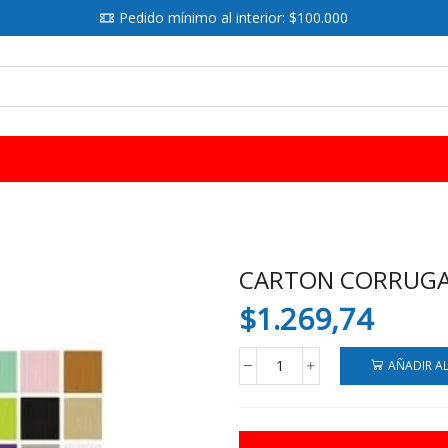
Pedido mínimo al interior: $100.000
SEARCH
INPUT
CARTON CORRUGA
$
1.269,74
AÑADIR A
CARTON
CORRUGADO
CARPEL
VERDE