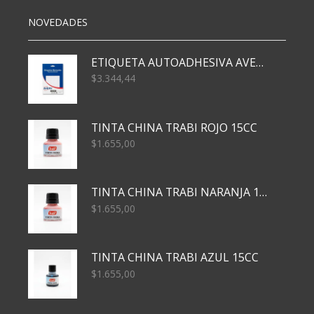
NOVEDADES
ETIQUETA AUTOADHESIVA AVERY 3026 30H 20 X 70
$
3.344,44
TINTA CHINA TRABI ROJO 15CC
$
1.655,00
TINTA CHINA TRABI NARANJA 15CC
$
1.655,00
TINTA CHINA TRABI AZUL 15CC
$
1.655,00