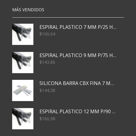
MÁS VENDIDOS
ESPIRAL PLASTICO 7 MM P/25 HJS X50x3000
$
100,04
ESPIRAL PLASTICO 9 MM P/75 HJS X50X2400
$
143,86
SILICONA BARRA CBX FINA 7 MM 28 CM
$
144,38
ESPIRAL PLASTICO 12 MM P/90 HJS X50X1500
$
160,98