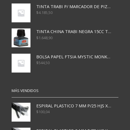
TINTA TRABI P/ MARCADOR DE PIZARRA x30ml ROJO
$
4.185,50
TINTA CHINA TRABI NEGRA 15CC TR3460
$
1.648,90
BOLSA PAPEL FTSIA MYSTIC MONKEY 14/08/20
$
544,50
MÁS VENDIDOS
ESPIRAL PLASTICO 7 MM P/25 HJS X50x3000
$
100,04