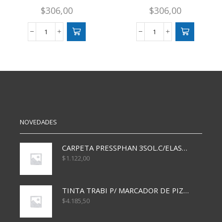
$
306,00
$
306,00
CARTULINA
CARTULINA
CAPITOLIO
CAPITOLIO
X25
X25
NARANJA
AZUL
cantidad
cantidad
NOVEDADES
CARPETA PRESSPHAN 3SOL.C/ELAST MARRON A4 P01A
$
1.122,00
TINTA TRABI P/ MARCADOR DE PIZARRA x30ml AZUL
$
4.185,50