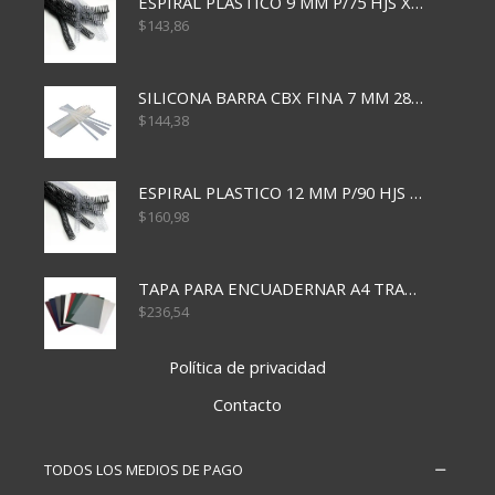
ESPIRAL PLASTICO 9 MM P/75 HJS X50X2400
$
143,86
SILICONA BARRA CBX FINA 7 MM 28 CM
$
144,38
ESPIRAL PLASTICO 12 MM P/90 HJS X50X1500
$
160,98
TAPA PARA ENCUADERNAR A4 TRANSP x50x500
$
236,54
Política de privacidad
Contacto
TODOS LOS MEDIOS DE PAGO