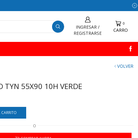
0
INGRESAR /
CARRO
REGISTRARSE
VOLVER
O TYN 55X90 10H VERDE
L CARRITO
O