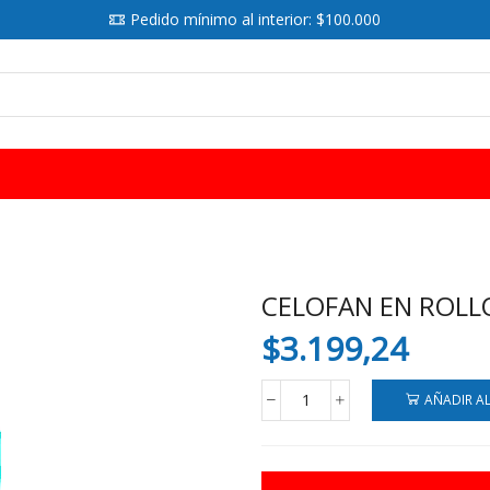
Pedido mínimo al interior: $100.000
SEARCH
INPUT
CELOFAN EN ROLL
$
3.199,24
AÑADIR A
CELOFAN
EN
ROLLO
TYN