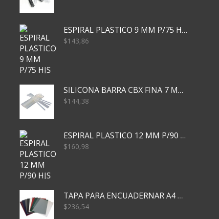
ESPIRAL PLASTICO 9 MM P/75 HJS X50X2400
$
143,86
SILICONA BARRA CBX FINA 7 MM 28 CM
$
144,38
ESPIRAL PLASTICO 12 MM P/90 HJS X50X1500
$
160,98
TAPA PARA ENCUADERNAR A4 TRANSP x50x500
$
236,54