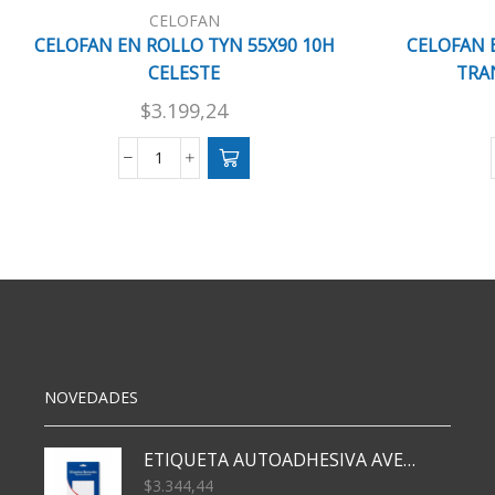
CELOFAN
CELOFAN EN ROLLO TYN 55X90 10H
CELOFAN 
CELESTE
TRA
$
3.199,24
CELOFAN
EN
ROLLO
TYN
55X90
10H
CELESTE
cantidad
NOVEDADES
ETIQUETA AUTOADHESIVA AVERY 3026 30H 20 X 70
$
3.344,44