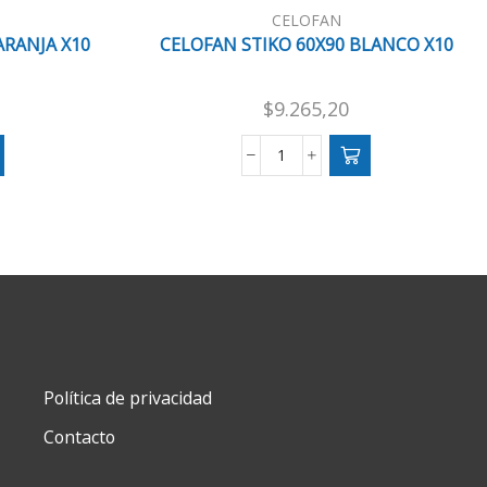
CELOFAN
ARANJA X10
CELOFAN STIKO 60X90 BLANCO X10
$
9.265,20
CELOFAN
STIKO
60X90
BLANCO
X10
cantidad
Política de privacidad
Contacto