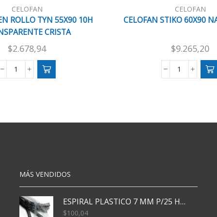
CELOFAN
CELOFAN
EN ROLLO TYN 55X90 10H
CELOFAN STIKO 60X90 N
NSPARENTE CRISTA
$
2.678,94
$
9.265,20
CELOFAN
CELOFAN
EN
STIKO
ROLLO
60X90
TYN
NARANJA
55X90
X10
10H
cantidad
TRANSPARENTE
CRISTA
cantidad
MÁS VENDIDOS
ESPIRAL PLASTICO 7 MM P/25 HJS X50x3000
$
100,04