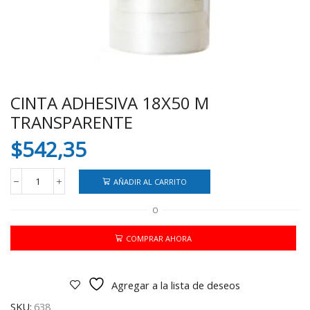
CINTA ADHESIVA 18X50 M
TRANSPARENTE
$
542,35
AÑADIR AL CARRITO
CINTA
ADHESIVA
O
18X50
M
TRANSPARENTE
COMPRAR AHORA
cantidad
Agregar a la lista de deseos
SKU:
638