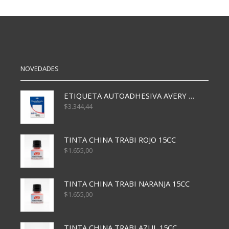
25mts.
STRAP
C/RACIONADOR
12X60
cantidad
M
cantidad
NOVEDADES
ETIQUETA AUTOADHESIVA AVERY 3026 30H 20 X 70
$
3.344,44
TINTA CHINA TRABI ROJO 15CC
$
1.655,00
TINTA CHINA TRABI NARANJA 15CC
$
1.655,00
TINTA CHINA TRABI AZUL 15CC