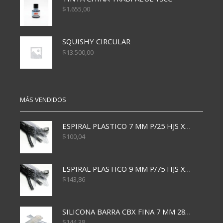
$
1.655,00
SQUISHY CIRCULAR
$
13.500,00
MÁS VENDIDOS
ESPIRAL PLASTICO 7 MM P/25 HJS X50x3000
$
100,04
ESPIRAL PLASTICO 9 MM P/75 HJS X50X2400
$
143,86
SILICONA BARRA CBX FINA 7 MM 28 CM
$
144,38