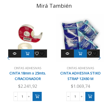
Mirá También
CINTAS ADHESIVAS
CINTAS ADHESIVAS
CINTA 18mm x 25mts.
CINTA ADHESIVA STIKO
C/RACIONADOR
STRAP 12X60 M
$
2.241,92
$
1.069,74
CINTA
CINTA
18mm
ADHESIVA
x
STIKO