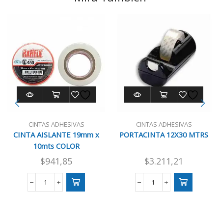
CINTAS ADHESIVAS
CINTAS ADHESIVAS
CINTA AISLANTE 19mm x
PORTACINTA 12X30 MTRS
10mts COLOR
$
941,85
$
3.211,21
CINTA
PORTACINTA
AISLANTE
12X30
19mm
MTRS
x
cantidad