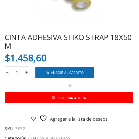
CINTA ADHESIVA STIKO STRAP 18X50
M
$
1.458,60
AÑADIR AL CARRITO
CINTA
ADHESIVA
O
STIKO
STRAP
18X50
COMPRAR AHORA
M
cantidad
Agregar a la lista de deseos
SKU:
3632
Categoría:
CINTAS ADHESIVAS