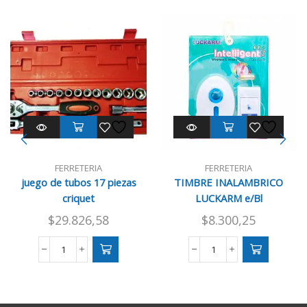
FERRETERIA
FERRETERIA
juego de tubos 17 piezas
TIMBRE INALAMBRICO
criquet
LUCKARM e/Bl
$
29.826,58
$
8.300,25
juego
TIMBRE
de
INALAMBRICO
tubos
LUCKARM
17
e/Bl
piezas
cantidad