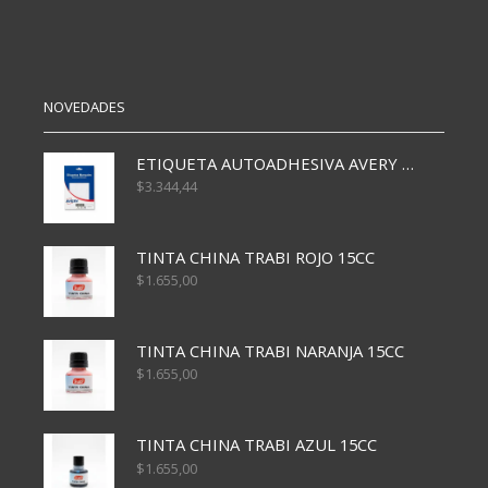
criquet
cantidad
NOVEDADES
ETIQUETA AUTOADHESIVA AVERY 3026 30H 20 X 70
$
3.344,44
TINTA CHINA TRABI ROJO 15CC
$
1.655,00
TINTA CHINA TRABI NARANJA 15CC
$
1.655,00
TINTA CHINA TRABI AZUL 15CC
$
1.655,00