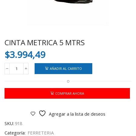
CINTA METRICA 5 MTRS
$
3.994,49
AÑADIR AL CARRITO
CINTA
METRICA
O
5
MTRS
cantidad
COMPRAR AHORA
Agregar a la lista de deseos
SKU:
918
Categoría:
FERRETERIA