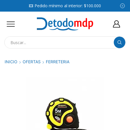
Pedido mínimo al interior: $100.000
Search
input
INICIO
OFERTAS
FERRETERIA