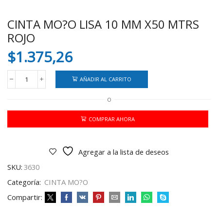
CINTA MO?O LISA 10 MM X50 MTRS
ROJO
$
1.375,26
AÑADIR AL CARRITO
CINTA
MO?
O
O
LISA
10
COMPRAR AHORA
MM
X50
MTRS
Agregar a la lista de deseos
ROJO
cantidad
SKU:
3630
Categoría:
CINTA MO?O
Compartir: