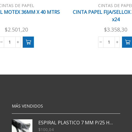
CINTAS DE PAPEL
CINTAS DE PAPE
EL MOTEX 36MM X 40 MTRS
CINTA PAPEL FIJA/SELLOX
x24
$
2.501,20
$
3.358,30
CINTA
CINTA
PAPEL
PAPEL
MOTEX
FIJA/SELLO
36MM
36X40
X
MTRS
40
x24
MTRS
cantidad
cantidad
MÁS VENDIDOS
ESPIRAL PLASTICO 7 MM P/25 HJS X50x3000
$
100,04