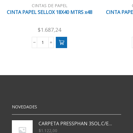
CINTAS DE PAPEL
CINTA PAPEL SELLOX 18X40 MTRS x48
CINTA PAP
$
1.687,24
CINTA
PAPEL
SELLOX
18X40
MTRS
x48
cantidad
NOVEDADES
CARPETA PRESSPHAN 3SOL.C/ELAST MARRON A4 P01A
$
1.122,00