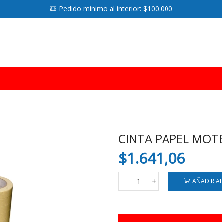
Pedido mínimo al interior: $100.000
SEARCH
INPUT
CINTA PAPEL MOT
$
1.641,06
AÑADIR A
CINTA
PAPEL
MOTEX
24MM