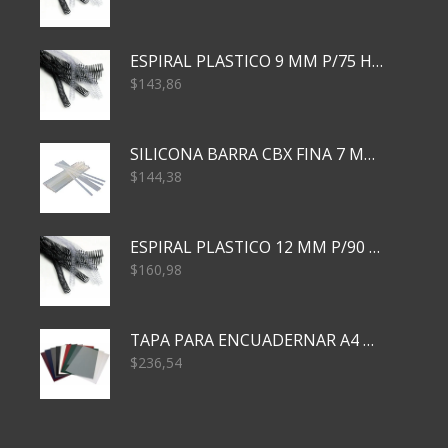
ESPIRAL PLASTICO 9 MM P/75 HJS X50X2400
$
143,86
SILICONA BARRA CBX FINA 7 MM 28 CM
$
144,38
ESPIRAL PLASTICO 12 MM P/90 HJS X50X1500
$
160,98
TAPA PARA ENCUADERNAR A4 TRANSP x50x500
$
236,54