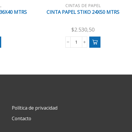
L
CINTAS DE PAPEL
 36X40 MTRS
CINTA PAPEL STIKO 24X50 MTRS
$
2.530,50
CINTA
PAPEL
X
STIKO
24X50
MTRS
cantidad
Política de privacidad
Contacto