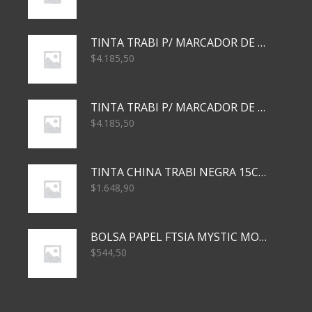
TINTA TRABI P/ MARCADOR DE PIZARRA x30ml AZUL
$
4.185,50
TINTA TRABI P/ MARCADOR DE PIZARRA x30ml ROJO
$
4.185,50
TINTA CHINA TRABI NEGRA 15CC TR3460
$
1.648,90
BOLSA PAPEL FTSIA MYSTIC MONKEY 14/08/20
$
544,50