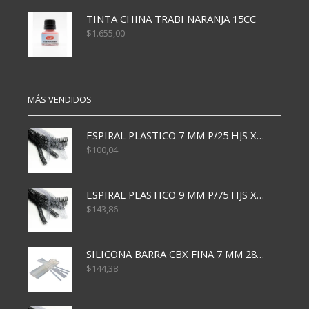
TINTA CHINA TRABI NARANJA 15CC
$
1.655,00
MÁS VENDIDOS
ESPIRAL PLASTICO 7 MM P/25 HJS X50x3000
$
100,04
ESPIRAL PLASTICO 9 MM P/75 HJS X50X2400
$
143,86
SILICONA BARRA CBX FINA 7 MM 28 CM
$
144,38