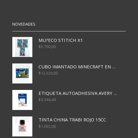
cantidad
NOVEDADES
MU?ECO STITICH X1
$
5.760,00
CUBO IMANTADO MINECRAFT EN CAJA x32 PCS
$
12.320,00
ETIQUETA AUTOADHESIVA AVERY 3026 30H 20 X 70
$
3.344,44
TINTA CHINA TRABI ROJO 15CC
$
1.655,00