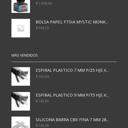
$
1.648,90
BOLSA PAPEL FTSIA MYSTIC MONKEY 14/08/20
$
544,50
MÁS VENDIDOS
ESPIRAL PLASTICO 7 MM P/25 HJS X50x3000
$
100,04
ESPIRAL PLASTICO 9 MM P/75 HJS X50X2400
$
143,86
SILICONA BARRA CBX FINA 7 MM 28 CM
$
144,38